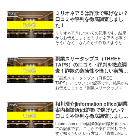
そうになく、単にLINE情報が流出するだ
けの可能性があるという結果になりまし
た。次世代資産形成ポータルWISH（ウィ
ミリオネア５は詐欺で稼げない？
その他
ッシュ）...
口コミや評判を徹底調査しまし
た！
ミリオネア５についての記事です。結果
からお伝えしますとミリオネア５は稼げ
そうになく、なんらかの詐欺のようなも
のの可能性も否定できないという結果に
なりました。こちらの案件に関して今す
ぐ知りたいという方は、『直接LINEで詳
副業スリータップス（THREE
その他
細をお答えしますので...
TAPS）の口コミ・評判を徹底調
査！詐欺の危険性や怪しい実態
は？
『副業スリータップス（THREE
TAPS）』についての記事です。結果から
お伝えしますと『副業スリータップス
（THREE TAPS）』は稼げそうになく、
単に個人情報が流出するだけで終わる可
能性が高いという結果になりました。近
相川浩介|Information office(副業
その他
年、SNSやネッ...
案内相談所)は詐欺で稼げない？
口コミや評判を徹底調査しまし
た！
Information office(副業案内相談所)につい
ての記事です。こちらの案件に関して今
すぐ知りたいという方は、『直接LINEで