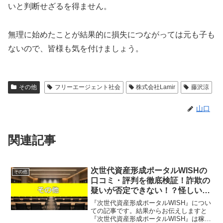
いと判断せざるを得ません。
無理に始めたことが結果的に損失につながっては元も子も
ないので、皆様も気を付けましょう。
その他
フリーエージェント社会
株式会社Lamir
藤沢涼
山口
関連記事
次世代資産形成ポータルWISHの
その他
口コミ・評判を徹底検証！詐欺の
疑いが否定できない！？怪しい運
営実態を暴露
『次世代資産形成ポータルWISH』につい
ての記事です。結果からお伝えしますと
『次世代資産形成ポータルWISH』は稼げ