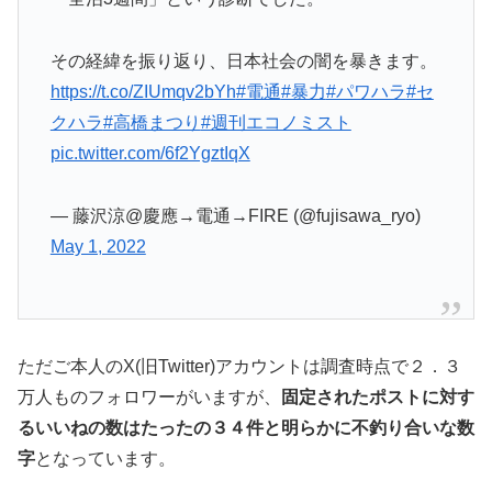
その経緯を振り返り、日本社会の闇を暴きます。
https://t.co/ZIUmqv2bYh
#電通
#暴力
#パワハラ
#セ
クハラ
#高橋まつり
#週刊エコノミスト
pic.twitter.com/6f2YgztIqX
— 藤沢涼@慶應→電通→FIRE (@fujisawa_ryo)
May 1, 2022
ただご本人のX(旧Twitter)アカウントは調査時点で２．３
万人ものフォロワーがいますが、
固定されたポストに対す
るいいねの数はたったの３４件と明らかに不釣り合いな数
字
となっています。