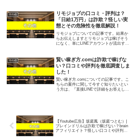
詳細をお答えしますので友達登録をお願
いします！』また稼げる案件を教えて欲
しいという方は、自分が実際にやっ...
リモジョブの口コミ・評判は？
その他
「日給1万円」は詐欺？怪しい実
態とその危険性を徹底解説！
リモジョブについての記事です。結果か
らお伝えしますとリモジョブは稼げそう
になく、単にLINEアカウントが流出する
だけで稼ぐことはできない可能性が非常
に高いという結果になりました。SNSや
インターネット広告で頻繁に見かけるよ
賢い稼ぎ方.comは詐欺で稼げな
その他
うになった「リモジ...
い？口コミや評判を徹底調査しま
した！
賢い稼ぎ方.comについての記事です。こ
ちらの案件に関して今すぐ知りたいとい
う方は、『直接LINEで詳細をお答えしま
すので友達登録をお願いします！』また
稼げる案件を教えて欲しいという方は、
自分が実際にやっていて、稼げている案
件を無料でプレゼ...
【Youtube広告】坂庭鳳（坂庭つとむ）|
ブレインドリルは詐欺で稼げない？brain
アフィリエイト？怪しい口コミや評判を
徹底調査しました！