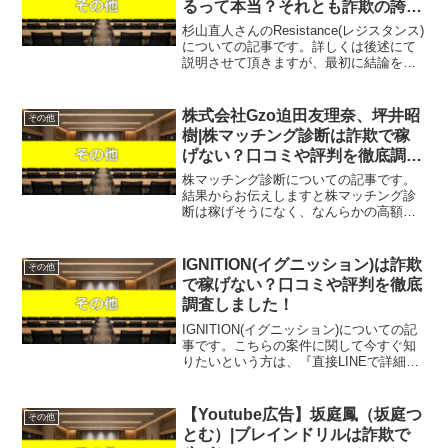
るって本当？それとも詐欺の誇大
広告！？
杉山直人さんのResistance(レジスタンス)
についての記事です。詳しくは後述にて
説明させて頂きますが、最初に結論をお
伝えするとこのResistance(レジスタンス)
はオススメできません。じゃあ、稼げる
案件を教えて欲しいという方は、自...
株式会社Gzo迫田友理奈、坪井昭
その他
樹|株マッチング診断は詐欺で稼
げない？口コミや評判を徹底調査
しました！
株マッチング診断についての記事です。
結果からお伝えしますと株マッチング診
断は稼げそうになく、なんらかの高額請
求を受ける可能性も否定できないという
結果になりました。こちらの案件に関し
て今すぐ知りたいという方は、『直接
IGNITION(イグニッション)は詐欺
その他
LINEで詳細をお答えしま...
で稼げない？口コミや評判を徹底
調査しました！
IGNITION(イグニッション)についての記
事です。こちらの案件に関して今すぐ知
りたいという方は、『直接LINEで詳細を
お答えしますので友達登録をお願いしま
す！』また稼げる案件を教えて欲しいと
いう方は、自分が実際にやっていて、稼
【Youtube広告】坂庭鳳（坂庭つ
その他
げている案...
とむ）|ブレインドリルは詐欺で