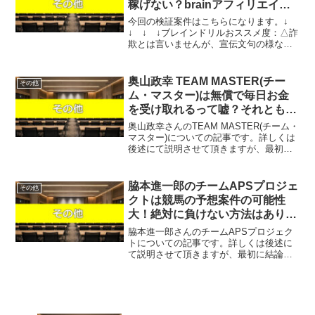
稼げない？brainアフィリエイ
ト？怪しい口コミや評判を徹底調
今回の検証案件はこちらになります。↓
査しました！
↓ ↓ ↓ブレインドリルおススメ度：△詐
欺とは言いませんが、宣伝文句の様な形
で誰でも収益を得る事はかなり困難であ
る。 執筆・監修 山口 大輔 本業（介護
職）の傍ら、100件以上の副業検証を行い
奥山政幸 TEAM MASTER(チー
その他
年間約1,...
ム・マスター)は無償で毎日お金
を受け取れるって嘘？それとも本
当？
奥山政幸さんのTEAM MASTER(チーム・
マスター)についての記事です。詳しくは
後述にて説明させて頂きますが、最初に
結論をお伝えするとこのTEAM
MASTER(チーム・マスター)はオススメ
できません。じゃあ、稼げる案件を教え
脇本進一郎のチームAPSプロジェ
その他
て欲しいと...
クトは競馬の予想案件の可能性
大！絶対に負けない方法はあり得
ないので注意！
脇本進一郎さんのチームAPSプロジェク
トについての記事です。詳しくは後述に
て説明させて頂きますが、最初に結論を
お伝えするとこのチームAPSプロジェク
トはオススメできません。じゃあ、稼げ
る案件を教えて欲しいという方は、自分
が実際にやっていて、...